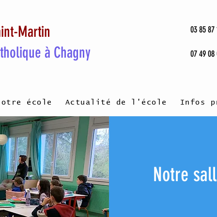
int-Martin
03 85 87 
atholique à Chagny
07 49 08
Notre école
Actualité de l'école
Infos p
Notre sal