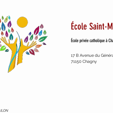
École Saint-M
École privée catholique à C
17 B Avenue du Généra
71150 Chagny
OULON