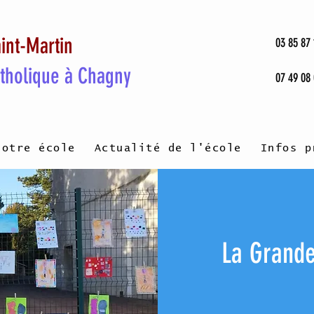
int-Martin
03 85 87 
atholique à Chagny
07 49 08
Notre école
Actualité de l'école
Infos p
La Grande